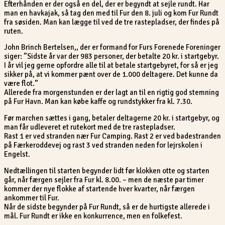
Efterhånden er der også en del, der er begyndt at sejle rundt. Har
man en havkajak, så tag den med til Fur den 8. juli og kom Fur Rundt
fra søsiden. Man kan lægge til ved de tre rastepladser, der findes på
ruten.
John Brinch Bertelsen,, der er formand for Furs Forenede Foreninger
siger: ”Sidste år var der 983 personer, der betalte 20 kr. i startgebyr.
I år vil jeg gerne opfordre alle til at betale startgebyret, for så er jeg
sikker på, at vi kommer pænt over de 1.000 deltagere. Det kunne da
være flot.”
Allerede fra morgenstunden er der lagt an til en rigtig god stemning
på Fur Havn. Man kan købe kaffe og rundstykker fra kl. 7.30.
Før marchen sættes i gang, betaler deltagerne 20 kr. i startgebyr, og
man får udleveret et rutekort med de tre rastepladser.
Rast 1 er ved stranden nær Fur Camping. Rast 2 er ved badestranden
på Færkeroddevej og rast 3 ved stranden neden for lejrskolen i
Engelst.
Nedtællingen til starten begynder lidt før klokken otte og starten
går, når færgen sejler fra Fur kl. 8.00. – men de næste par timer
kommer der nye flokke af startende hver kvarter, når færgen
ankommer til Fur.
Når de sidste begynder på Fur Rundt, så er de hurtigste allerede i
mål. Fur Rundt er ikke en konkurrence, men en folkefest.