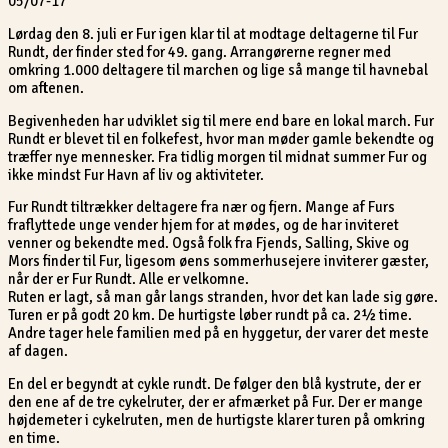
05/07-17
Lørdag den 8. juli er Fur igen klar til at modtage deltagerne til Fur
Rundt, der finder sted for 49. gang. Arrangørerne regner med
omkring 1.000 deltagere til marchen og lige så mange til havnebal
om aftenen.
Begivenheden har udviklet sig til mere end bare en lokal march. Fur
Rundt er blevet til en folkefest, hvor man møder gamle bekendte og
træffer nye mennesker. Fra tidlig morgen til midnat summer Fur og
ikke mindst Fur Havn af liv og aktiviteter.
Fur Rundt tiltrækker deltagere fra nær og fjern. Mange af Furs
fraflyttede unge vender hjem for at mødes, og de har inviteret
venner og bekendte med. Også folk fra Fjends, Salling, Skive og
Mors finder til Fur, ligesom øens sommerhusejere inviterer gæster,
når der er Fur Rundt. Alle er velkomne.
Ruten er lagt, så man går langs stranden, hvor det kan lade sig gøre.
Turen er på godt 20 km. De hurtigste løber rundt på ca. 2½ time.
Andre tager hele familien med på en hyggetur, der varer det meste
af dagen.
En del er begyndt at cykle rundt. De følger den blå kystrute, der er
den ene af de tre cykelruter, der er afmærket på Fur. Der er mange
højdemeter i cykelruten, men de hurtigste klarer turen på omkring
en time.