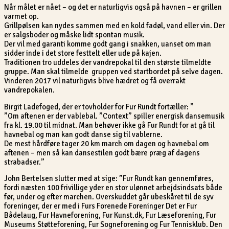
Når målet er nået – og det er naturligvis også på havnen – er grillen
varmet op.
Grillpølsen kan nydes sammen med en kold fadøl, vand eller vin. Der
er salgsboder og måske lidt spontan musik.
Der vil med garanti komme godt gang i snakken, uanset om man
sidder inde i det store festtelt eller ude på kajen.
Traditionen tro uddeles der vandrepokal til den største tilmeldte
gruppe. Man skal tilmelde gruppen ved startbordet på selve dagen.
Vinderen 2017 vil naturligvis blive hædret og få overrakt
vandrepokalen.
Birgit Ladefoged, der er tovholder for Fur Rundt fortæller: ”
”Om aftenen er der vablebal. ”Context” spiller energisk dansemusik
fra kl. 19.00 til midnat. Man behøver ikke gå Fur Rundt for at gå til
havnebal og man kan godt danse sig til vablerne.
De mest hårdføre tager 20 km march om dagen og havnebal om
aftenen – men så kan dansestilen godt bære præg af dagens
strabadser.”
John Bertelsen slutter med at sige: ”Fur Rundt kan gennemføres,
fordi næsten 100 frivillige yder en stor ulønnet arbejdsindsats både
før, under og efter marchen. Overskuddet går ubeskåret til de syv
foreninger, der er med i Furs Forenede Foreninger Det er Fur
Bådelaug, Fur Havneforening, Fur Kunst.dk, Fur Læseforening, Fur
Museums Støtteforening, Fur Sogneforening og Fur Tennisklub. Den