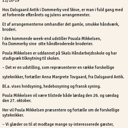
21/10-19
Hos Dalsgaard Antik i Dommerby ved Skive, er man i fuld gang med
at forberede efterårets og julens arrangementer.
Et af arrangementerne omhandler det gamle, smukke håndværk,
broderi.
I den kommende week-end udstiller Pouala Mikkelsen,
fra Dommerby sine otte håndbroderede broderier.
Poula Mikkelsen er uddannet på Skals Håndarbejdsskole og har
stadigvæk tilknytning til skolen.
– Det er en udstilling, som repræsenterer en række forskellige
syteknikker, fortæller Anna Margrete Tovgaard, fra Dalsgaard Antik.
Bl.a. vises hvidsyning, hedebosyning og fransk syning.
Poula Mikkelsen vil være tilstede både lørdag den 26. og søndag
den 27. oktober.
Her vil Poula Mikkelsen præsentere og fortælle om de forskellige
syteknikker.
– Vi glæder os til at modtage mange sy-interesserede gæster,