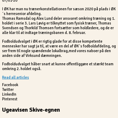
07/01-20
I ØK har man nu trænerkonstellationen for sæson 2020 på plads i ØK
´s herresenior afdeling.
Thomas Ramsdal og Alex Lund deler ansvaret omkring træning og 1.
holdet i serie 3. Lars Løvig er tilknyttet som fysisk træner, Thomas
Svendsen og Thorkild Thomsen fortsætter som holdledere, og de er
alle klar til at indtage træningsbanen d. 8. februar.
Fodboldudvalget i ØK er rigtig glade for at disse kompetente
mennesker har sagt ja til, at være en del af ØK´s fodboldafdeling, og
ser frem til nogle spændende lokalbrag,med vores naboer på den
anden side af Virksund dæmningen.
Fodboldudvalget håber snart at kunne offentliggøre et stærkt team
omkring 2. holdet også.
Read all articles
Facebook
Twitter
LinkedIn
Pinterest
Ugeavisen Skive-egnen