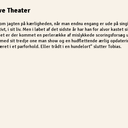
ve Theater
d om jagten på kærligheden, når man endnu engang er ude på si
vt, i sit liv. Men i løbet af det sidste år har han for alvor kastet
Det er der kommet en perlerække af mislykkede scoringsforsøg ud
 med sit tredje one man show og en hudflettende ærlig opdatering
æret i et parforhold. Eller trådt i en hundelort” slutter Tobias.