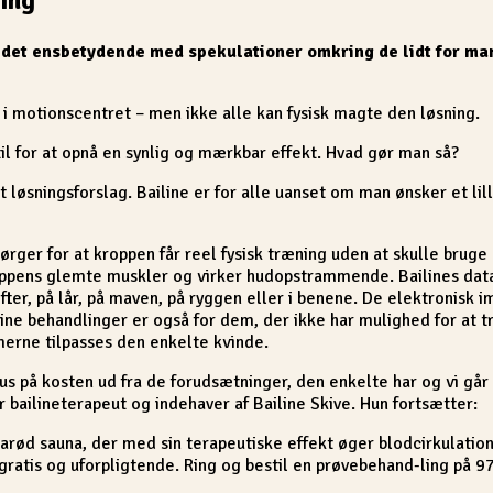
det ensbetydende med spekulationer omkring de lidt for mang
i motionscentret – men ikke alle kan fysisk magte den løsning.
til for at opnå en synlig og mærkbar effekt. Hvad gør man så?
t løsningsforslag. Bailine er for alle uanset om man ønsker et li
sørger for at kroppen får reel fysisk træning uden at skulle bru
roppens glemte muskler og virker hudopstrammende. Bailines da
fter, på lår, på maven, på ryggen eller i benene. De elektronisk i
behandlinger er også for dem, der ikke har mulighed for at træn
merne tilpasses den enkelte kvinde.
us på kosten ud fra de forudsætninger, den enkelte har og vi går
r bailineterapeut og indehaver af Bailine Skive. Hun fortsætter:
rarød sauna, der med sin terapeutiske effekt øger blodcirkulatio
atis og uforpligtende. Ring og bestil en prøvebehand-ling på 97 5