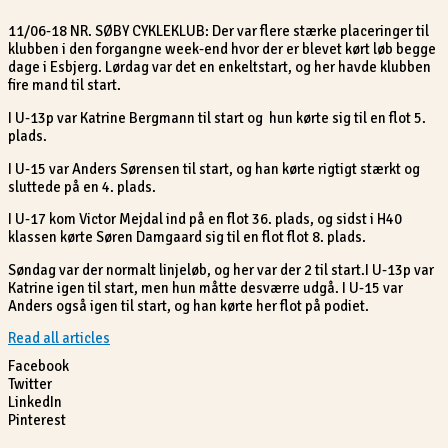
11/06-18 NR. SØBY CYKLEKLUB: Der var flere stærke placeringer til
klubben i den forgangne week-end hvor der er blevet kørt løb begge
dage i Esbjerg. Lørdag var det en enkeltstart, og her havde klubben
fire mand til start.
I U-13p var Katrine Bergmann til start og hun kørte sig til en flot 5.
plads.
I U-15 var Anders Sørensen til start, og han kørte rigtigt stærkt og
sluttede på en 4. plads.
I U-17 kom Victor Mejdal ind på en flot 36. plads, og sidst i H40
klassen kørte Søren Damgaard sig til en flot flot 8. plads.
Søndag var der normalt linjeløb, og her var der 2 til start.I U-13p var
Katrine igen til start, men hun måtte desværre udgå. I U-15 var
Anders også igen til start, og han kørte her flot på podiet.
Read all articles
Facebook
Twitter
LinkedIn
Pinterest