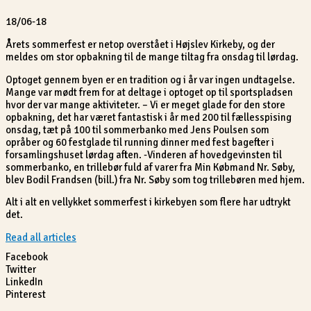
18/06-18
Årets sommerfest er netop overstået i Højslev Kirkeby, og der
meldes om stor opbakning til de mange tiltag fra onsdag til lørdag.
Optoget gennem byen er en tradition og i år var ingen undtagelse.
Mange var mødt frem for at deltage i optoget op til sportspladsen
hvor der var mange aktiviteter. – Vi er meget glade for den store
opbakning, det har været fantastisk i år med 200 til fællesspising
onsdag, tæt på 100 til sommerbanko med Jens Poulsen som
opråber og 60 festglade til running dinner med fest bagefter i
forsamlingshuset lørdag aften. -Vinderen af hovedgevinsten til
sommerbanko, en trillebør fuld af varer fra Min Købmand Nr. Søby,
blev Bodil Frandsen (bill.) fra Nr. Søby som tog trillebøren med hjem.
Alt i alt en vellykket sommerfest i kirkebyen som flere har udtrykt
det.
Read all articles
Facebook
Twitter
LinkedIn
Pinterest