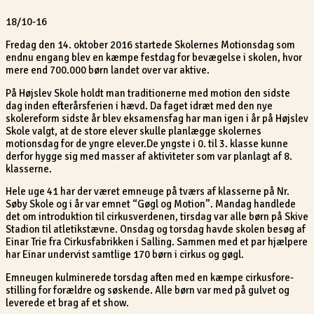
18/10-16
Fredag den 14. oktober 2016 startede Skolernes Motionsdag som
endnu engang blev en kæmpe festdag for bevægelse i skolen, hvor
mere end 700.000 børn landet over var aktive.
På Højslev Skole holdt man traditionerne med motion den sidste
dag inden efterårsferien i hævd. Da faget idræt med den nye
skolereform sidste år blev eksamensfag har man igen i år på Højslev
Skole valgt, at de store elever skulle planlægge skolernes
motionsdag for de yngre elever.De yngste i 0. til 3. klasse kunne
derfor hygge sig med masser af aktiviteter som var planlagt af 8.
klasserne.
Hele uge 41 har der været emneuge på tværs af klasserne på Nr.
Søby Skole og i år var emnet “Gøgl og Motion”. Mandag handlede
det om introduktion til cirkusverdenen, tirsdag var alle børn på Skive
Stadion til atletikstævne. Onsdag og torsdag havde skolen besøg af
Einar Trie fra Cirkusfabrikken i Salling. Sammen med et par hjælpere
har Einar undervist samtlige 170 børn i cirkus og gøgl.
Emneugen kulminerede torsdag aften med en kæmpe cirkusfore-
stilling for forældre og søskende. Alle børn var med på gulvet og
leverede et brag af et show.