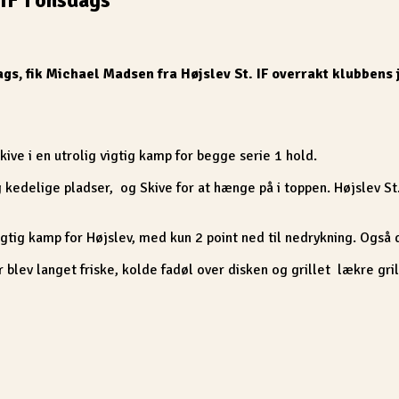
s, fik Michael Madsen fra Højslev St. IF overrakt klubbens 
ve i en utrolig vigtig kamp for begge serie 1 hold.
g kedelige pladser,
og Skive for at hænge på i toppen. Højslev St
g kamp for Højslev, med kun 2 point ned til nedrykning. Også de
r blev langet friske, kolde fadøl over disken og grillet
lækre gril