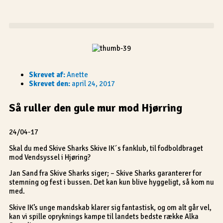
Gå
til
indholdet
Skrevet af:
Anette
Skrevet den:
april 24, 2017
Så ruller den gule mur mod Hjørring
24/04-17
Skal du med Skive Sharks Skive IK´s fanklub, til fodboldbraget
mod Vendsyssel i Hjøring?
Jan Sand fra Skive Sharks siger; – Skive Sharks garanterer for
stemning og fest i bussen. Det kan kun blive hyggeligt, så kom nu
med.
Skive IK’s unge mandskab klarer sig fantastisk, og om alt går vel,
kan vi spille opryknings kampe til landets bedste række Alka