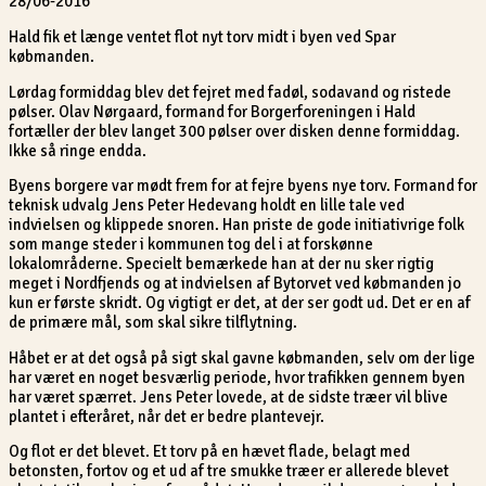
28/06-2016
Hald fik et længe ventet flot nyt torv midt i byen ved Spar
købmanden.
Lørdag formiddag blev det fejret med fadøl, sodavand og ristede
pølser. Olav Nørgaard, formand for Borgerforeningen i Hald
fortæller der blev langet 300 pølser over disken denne formiddag.
Ikke så ringe endda.
Byens borgere var mødt frem for at fejre byens nye torv. Formand for
teknisk udvalg Jens Peter Hedevang holdt en lille tale ved
indvielsen og klippede snoren. Han priste de gode initiativrige folk
som mange steder i kommunen tog del i at forskønne
lokalområderne. Specielt bemærkede han at der nu sker rigtig
meget i Nordfjends og at indvielsen af Bytorvet ved købmanden jo
kun er første skridt. Og vigtigt er det, at der ser godt ud. Det er en af
de primære mål, som skal sikre tilflytning.
Håbet er at det også på sigt skal gavne købmanden, selv om der lige
har været en noget besværlig periode, hvor trafikken gennem byen
har været spærret. Jens Peter lovede, at de sidste træer vil blive
plantet i efteråret, når det er bedre plantevejr.
Og flot er det blevet. Et torv på en hævet flade, belagt med
betonsten, fortov og et ud af tre smukke træer er allerede blevet