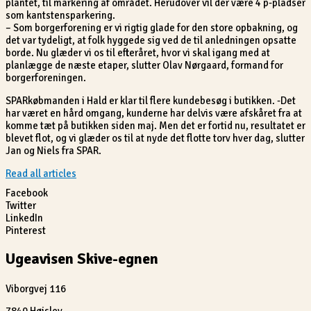
plantet, til markering af området. Herudover vil der være 4 p-pladser
som kantstensparkering.
– Som borgerforening er vi rigtig glade for den store opbakning, og
det var tydeligt, at folk hyggede sig ved de til anledningen opsatte
borde. Nu glæder vi os til efteråret, hvor vi skal igang med at
planlægge de næste etaper, slutter Olav Nørgaard, formand for
borgerforeningen.
SPARkøbmanden i Hald er klar til flere kundebesøg i butikken. -Det
har været en hård omgang, kunderne har delvis være afskåret fra at
komme tæt på butikken siden maj. Men det er fortid nu, resultatet er
blevet flot, og vi glæder os til at nyde det flotte torv hver dag, slutter
Jan og Niels fra SPAR.
Read all articles
Facebook
Twitter
LinkedIn
Pinterest
Ugeavisen Skive-egnen
Viborgvej 116