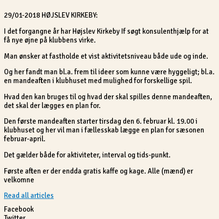
29/01-2018 HØJSLEV KIRKEBY:
I det forgangne år har Højslev Kirkeby If søgt konsulenthjælp for at
få nye øjne på klubbens virke.
Man ønsker at fastholde et vist aktivitetsniveau både ude og inde.
Og her fandt man bl.a. frem til ideer som kunne være hyggeligt; bl.a.
en mandeaften i klubhuset med mulighed for forskellige spil.
Hvad den kan bruges til og hvad der skal spilles denne mandeaften,
det skal der lægges en plan for.
Den første mandeaften starter tirsdag den 6. februar kl. 19.00 i
klubhuset og her vil man i fællesskab lægge en plan for sæsonen
februar-april.
Det gælder både for aktiviteter, interval og tids-punkt.
Første aften er der endda gratis kaffe og kage. Alle (mænd) er
velkomne
Read all articles
Facebook
Twitter