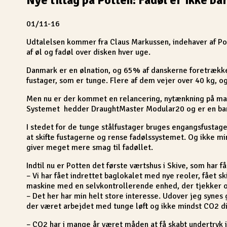
01/11-16
Udtalelsen kommer fra Claus Markussen, indehaver af Pott
af øl og fadøl over disken hver uge.
Danmark er en ølnation, og 65% af danskerne foretrækker
fustager, som er tunge. Flere af dem vejer over 40 kg, og
Men nu er der kommet en relancering, nytænkning på mar
Systemet hedder DraughtMaster Modular20 og er en baneb
I stedet for de tunge stålfustager bruges engangsfustag
at skifte fustagerne og rense fadølssystemet. Og ikke mi
giver meget mere smag til fadøllet.
Indtil nu er Potten det første værtshus i Skive, som har f
– Vi har fået indrettet baglokalet med nye reoler, fået skif
maskine med en selvkontrollerende enhed, der tjekker og 
– Det her har min helt store interesse. Udover jeg synes 
der været arbejdet med tunge løft og ikke mindst CO2 dire
– CO2 har i mange år været måden at få skabt undertryk i