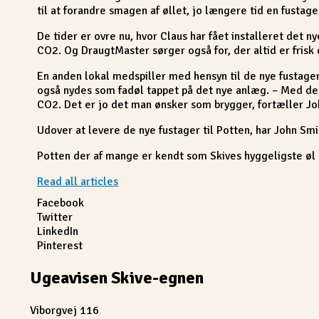
til at forandre smagen af øllet, jo længere tid en fustage 
De tider er ovre nu, hvor Claus har fået installeret det n
CO2. Og DraugtMaster sørger også for, der altid er frisk
En anden lokal medspiller med hensyn til de nye fustager,
også nydes som fadøl tappet på det nye anlæg. – Med de n
CO2. Det er jo det man ønsker som brygger, fortæller Jo
Udover at levere de nye fustager til Potten, har John S
Potten der af mange er kendt som Skives hyggeligste øl & v
Read all articles
Facebook
Twitter
LinkedIn
Pinterest
Ugeavisen Skive-egnen
Viborgvej 116