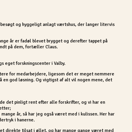
besøgt og hyggeligt anlagt værtshus, der langer litervis
nge år er fadøl blevet brygget og derefter tappet på
undt på dem, fortæller Claus.
 eget forskningscenter i Valby.
håndtere for medarbejdere, ligesom det er meget nemmere
 en god løsning. Og vigtigst af alt vil nogen mene, det
e det pinligt rent efter alle forskrifter, og vi har en
ætter;
e mange år, så har jeg også været med i kulissen. Her har
dertryk i hanerne.
ret direkte tilsat i øllet, og har mange gange været med