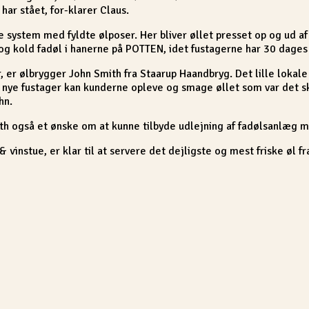
har stået, for-klarer Claus.
ye system med fyldte ølposer. Her bliver øllet presset op og ud af
 og kold fadøl i hanerne på POTTEN, idet fustagerne har 30 dages
 er ølbrygger John Smith fra Staarup Haandbryg. Det lille lokale b
ye fustager kan kunderne opleve og smage øllet som var det skæn
hn.
mith også et ønske om at kunne tilbyde udlejning af fadølsanlæg 
instue, er klar til at servere det dejligste og mest friske øl fra