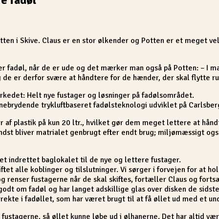
en i Skive. Claus er en stor ølkender og Potten er et meget vel
 fadøl, når de er ude og det mærker man også på Potten: – I ma
 de er derfor svære at håndtere for de hænder, der skal flytte r
kedet: Helt nye fustager og løsninger på fadølsområdet.
rydende trykluftbaseret fadølsteknologi udviklet på Carlsbergs
er af plastik på kun 20 ltr., hvilket gør dem meget lettere at 
ndst bliver matrialet genbrugt efter endt brug; miljømæssigt også
ået indrettet baglokalet til de nye og lettere fustager.
tet alle koblinger og tilslutninger. Vi sørger i forvejen for at hold
renser fustagerne når de skal skiftes, fortæller Claus og forts
godt om fadøl og har langet adskillige glas over disken de sidst
kte i fadøllet, som har været brugt til at få øllet ud med et un
 fustagerne, så øllet kunne løbe ud i ølhanerne. Det har altid væ