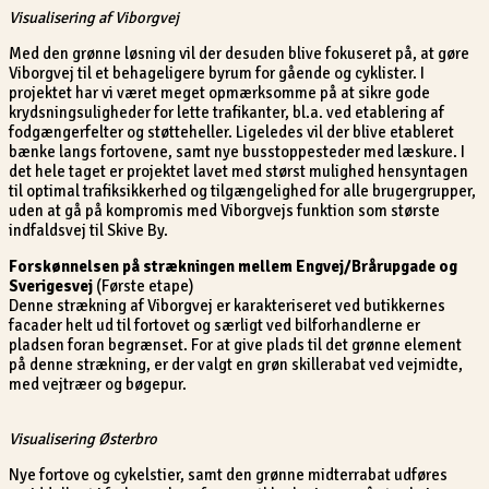
Visualisering af Viborgvej
Med den grønne løsning vil der desuden blive fokuseret på, at gøre
Viborgvej til et behageligere byrum for gående og cyklister. I
projektet har vi været meget opmærksomme på at sikre gode
krydsningsuligheder for lette trafikanter, bl.a. ved etablering af
fodgængerfelter og støtteheller. Ligeledes vil der blive etableret
bænke langs fortovene, samt nye busstoppesteder med læskure. I
det hele taget er projektet lavet med størst mulighed hensyntagen
til optimal trafiksikkerhed og tilgængelighed for alle brugergrupper,
uden at gå på kompromis med Viborgvejs funktion som største
indfaldsvej til Skive By.
Forskønnelsen på strækningen mellem Engvej/Brårupgade og
Sverigesvej
(Første etape)
Denne strækning af Viborgvej er karakteriseret ved butikkernes
facader helt ud til fortovet og særligt ved bilforhandlerne er
pladsen foran begrænset. For at give plads til det grønne element
på denne strækning, er der valgt en grøn skillerabat ved vejmidte,
med vejtræer og bøgepur.
Visualisering Østerbro
Nye fortove og cykelstier, samt den grønne midterrabat udføres