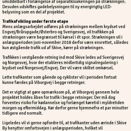
umiddelbart i forlængelse af separatkloakeringen på strækningen.
Desuden udskiftes gadebelysningen til ny energirigtig LED-
belysning som en del af projektet.
Trafikafvikling under første etape
Mens anlægsarbejdet udføres på strækningen mellem krydset ved
Engvej/Brårupgade/Østerbro og Sverigesvej, vil trafikken på
strækningen være begrænset til kørsel i ét spor. Strækningen vil i
anlægsperioden juni-november 2018 derfor være ensrettet, således
kun østgående trafik ud af Skive, kører på strækningen.
Trafikken i vestgående retning ind mod Skive ledes ad Sverigesvej
og Norgesvej, hvor der etableres midlertidig signalregulering i
krydset ved Norgesvej/Engvej. Der vil være skiltet omkørsel.
Lette trafikanter som gående og cyklister vil i perioden fortsat
kunne færdes på Viborgvej i begge retninger.
Det er vigtigt at gøre opmærksom på, at Viborgvej gennem hele
projektet holdes åben for trafik i begge retninger. Der må dog
forventes risiko for kødannelse og forlænget køretid i myldretiden
morgen og eftermiddag. Kør derfor gerne hjemmefra et par minutter
tidligere end normalt.
Ligeledes vil vi gerne opfordre til, at trafikanter uden ærinde i Skive
By benytter omfartsvejen i anlægsperioden, hvilket vil