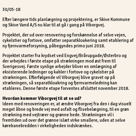
30/05-18
Efter længere tids planlægning og projektering, er Skive Kommune
og Skive Vand A/S nu klar til at gå i gang på Viborgvej.
Projektet, der ud over renovering og forskønnelse af selve vejen,
cykelstier og fortove, omfatter separatkloakering samt etablering af
ny fjernvarmeforsyning, påbegyndes primo juni 2018.
Projektet starter fra krydset ved Engvej/Brårupgade/Østerbro og
der arbejdes i første etape på strækningen mod øst frem til
Sverigesvej. Første synlige arbejder bliver en omlægning af
eksisterende ledninger og kabler i fortove og cykelstier på
strækningen. Efterfølgende vil Viborgvej blive gravet op på
strækningen, så separatkloakring og fjernvarmeledning kan
etableres. Denne første etape forventes afsluttet november 2018.
Hvordan kommer Viborgvej til at se ud?
Ideen med renoveringen er, at ændre Viborgvej fra den i dag visuelt
meget åbne og brede vej med asfalt og flisebelægning, til en grøn
strækning med vejtræer og grønne bede. Strækningen vil i
fremtiden ud over det grønne islæt virke smallere, uden at selve
kørebanebredden i virkeligheden indskrænkes.