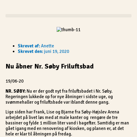
Gå
til
indholdet
Skrevet af:
Anette
Skrevet den:
juni 19, 2020
Nu åbner Nr. Søby Friluftsbad
19/06-20
NR. SØBY:
Nu er der godt nyt fra friluftsbadet i Nr. Søby.
Regeringen lukkede op for nye åbninger i sidste uge, og
svømmehaller og friluftsbade var iblandt denne gang.
Lige siden har Frank, Lise og Bjarne fra Søby-Højslev Arena
arbejdet på livet løs med at male kanter og rengøre de tre
bassiner og fylde 1 million liter vand i bagefter. Samtidig er man
gået igang med en renovering af kiosken, og planen er, at det
hele er klar til åbningen på fredag.