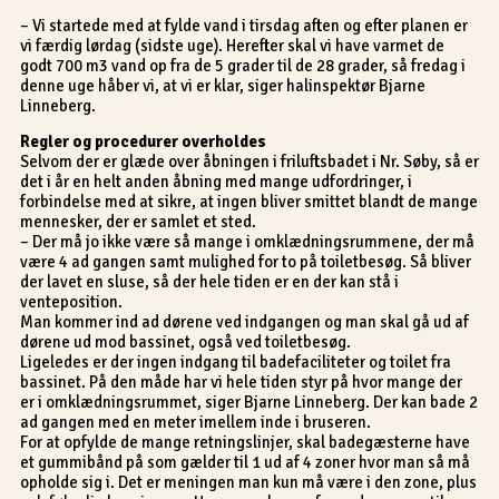
– Vi startede med at fylde vand i tirsdag aften og efter planen er
vi færdig lørdag (sidste uge). Herefter skal vi have varmet de
godt 700 m3 vand op fra de 5 grader til de 28 grader, så fredag i
denne uge håber vi, at vi er klar, siger halinspektør Bjarne
Linneberg.
Regler og procedurer overholdes
Selvom der er glæde over åbningen i friluftsbadet i Nr. Søby, så er
det i år en helt anden åbning med mange udfordringer, i
forbindelse med at sikre, at ingen bliver smittet blandt de mange
mennesker, der er samlet et sted.
– Der må jo ikke være så mange i omklædningsrummene, der må
være 4 ad gangen samt mulighed for to på toiletbesøg. Så bliver
der lavet en sluse, så der hele tiden er en der kan stå i
venteposition.
Man kommer ind ad dørene ved indgangen og man skal gå ud af
dørene ud mod bassinet, også ved toiletbesøg.
Ligeledes er der ingen indgang til badefaciliteter og toilet fra
bassinet. På den måde har vi hele tiden styr på hvor mange der
er i omklædningsrummet, siger Bjarne Linneberg. Der kan bade 2
ad gangen med en meter imellem inde i bruseren.
For at opfylde de mange retningslinjer, skal badegæsterne have
et gummibånd på som gælder til 1 ud af 4 zoner hvor man så må
opholde sig i. Det er meningen man kun må være i den zone, plus