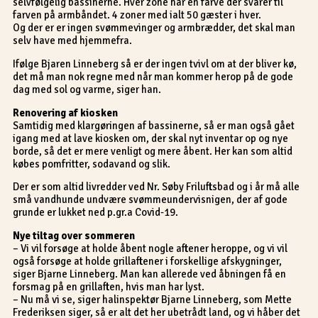
selvfølgelig bassinerne. Hver zone har en farve der svarer til
farven på armbåndet. 4 zoner med ialt 50 gæster i hver.
Og der er er ingen svømmevinger og armbrædder, det skal man
selv have med hjemmefra.
Ifølge Bjaren Linneberg så er der ingen tvivl om at der bliver kø,
det må man nok regne med når man kommer herop på de gode
dag med sol og varme, siger han.
Renovering af kiosken
Samtidig med klargøringen af bassinerne, så er man også gået
igang med at lave kiosken om, der skal nyt inventar op og nye
borde, så det er mere venligt og mere åbent. Her kan som altid
købes pomfritter, sodavand og slik.
Der er som altid livredder ved Nr. Søby Friluftsbad og i år må alle
små vandhunde undvære svømmeundervisnigen, der af gode
grunde er lukket ned p.gr.a Covid-19.
Nye tiltag over sommeren
– Vi vil forsøge at holde åbent nogle aftener heroppe, og vi vil
også forsøge at holde grillaftener i forskellige afskygninger,
siger Bjarne Linneberg. Man kan allerede ved åbningen få en
forsmag på en grillaften, hvis man har lyst.
– Nu må vi se, siger halinspektør Bjarne Linneberg, som Mette
Frederiksen siger, så er alt det her ubetrådt land, og vi håber det