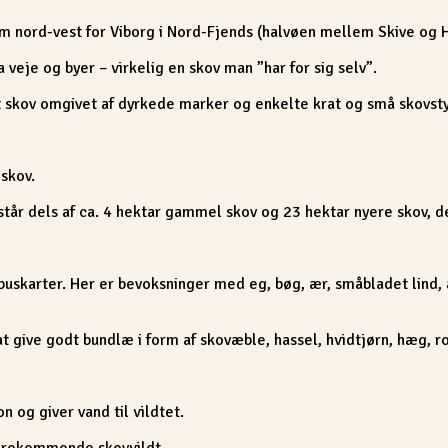
m nord-vest for Viborg i Nord-Fjends (halvøen mellem Skive og 
veje og byer – virkelig en skov man ”har for sig selv”.
skov omgivet af dyrkede marker og enkelte krat og små skovstyk
skov.
tår dels af ca. 4 hektar gammel skov og 23 hektar nyere skov, d
skarter. Her er bevoksninger med eg, bøg, ær, småbladet lind, a
 give godt bundlæ i form af skovæble, hassel, hvidtjørn, hæg, ro
n og giver vand til vildtet.
 forekommende skovvildt.