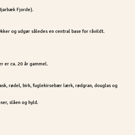
Hjarbæk Fjorde).
ker og udgør således en central base for råvildt.
er er ca. 20 år gammel.
sk, rødel, birk, fuglekirsebær lærk, rødgran, douglas og
ser, slåen og hyld.