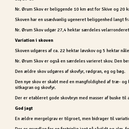
Nr. Ørum Skov er beliggende 10 km øst for Skive og 20 k
Skoven har en usædvanlig ugeneret beliggenhed langt fra 
Nr. Ørum Skov udgør 27,4 hektar særdeles velarronderet 
Variation i skoven
Skoven udgøres af ca. 22 hektar løvskov og 5 hektar nåle
Nr. Ørum Skov er også en særdeles varieret skov. Den bes
Den ældre skov udgøres af skovfyr, rødgran, eg og bøg.
Den nye skov er skabt med en mangfoldighed af træ- og bu
sitkagran og skovfyr.
Der er etableret gode skovbryn med masser af buske til at
God jagt
En ældre mergelgrav er tilgroet, men bidrager til variatio
Der er grundlag for en fortrinlig jagt på råvildt og alm.