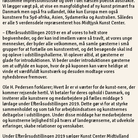
følsomme impressionistiske og over i det næsten poetisk abstrakte.
Vi lægger vægt på, at vise en mangfoldighed af ny kunst primært fra
Danmark men også fra udlandet, ikke kun Europa men også
kunstnere fra Syd-afrika, Asien, Sydamerika og Australien. Således
er alle 5 verdensdele repræsenteret hos Midtjysk Kunst Center.
– Efterårsudstillingen 2019 er en af vores to helt store
begivenheder, og der kan ind imellem være så travlt, at vores unge
mennesker, der byder alle velkommen, må samle gæsterne i små
grupper for at fortælle om kunstcentret, og det besøgende skal ind
og opleve i udstillingshallerne. Vi oplever altid, at gæsterne er
glade for introduktionen. Vi beder under introduktionen gæsterne
om at udfylde en kupon, hvor de på kuponen kan være heldige at
vinde et værdifuldt kunstværk og desuden modtage vores
nyhedsbreve fremover.
Ole H. Pedersen forklarer; Hvert år er vi værter for de kunst-nere, der
kommer rejsende hertil. Vi betaler for deres ophold i Danmark, og
inviterer alle kunstnere og medarbejdere på fælles middage 5
lørdage under Efteråsudstillingen 2019. Dette gør vi for at styrke
sammenholdet og som tak for arbejdsindsatsen og kunstnernes
deltagelse i udstillingen. Under disse middage har medarbejderne
og kunstnerne lejlighed til på tværs af landegrænserne, at udveksle
erfaringer, skabe relationer og venskaber.
Under Efterårsudstillingen 2019 sælger Kunst Center Midtjylland