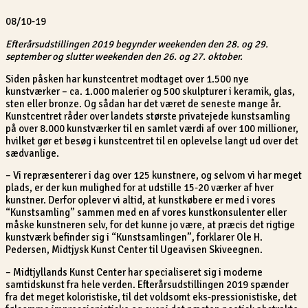
08/10-19
Efterårsudstillingen 2019 begynder weekenden den 28. og 29.
september og slutter weekenden den 26. og 27. oktober.
Siden påsken har kunstcentret modtaget over 1.500 nye
kunstværker – ca. 1.000 malerier og 500 skulpturer i keramik, glas,
sten eller bronze. Og sådan har det været de seneste mange år.
Kunstcentret råder over landets største privatejede kunstsamling
på over 8.000 kunstværker til en samlet værdi af over 100 millioner,
hvilket gør et besøg i kunstcentret til en oplevelse langt ud over det
sædvanlige.
– Vi repræsenterer i dag over 125 kunstnere, og selvom vi har meget
plads, er der kun mulighed for at udstille 15-20 værker af hver
kunstner. Derfor oplever vi altid, at kunstkøbere er med i vores
“Kunstsamling” sammen med en af vores kunstkonsulenter eller
måske kunstneren selv, for det kunne jo være, at præcis det rigtige
kunstværk befinder sig i “Kunstsamlingen”, forklarer Ole H.
Pedersen, Midtjysk Kunst Center til Ugeavisen Skiveegnen.
– Midtjyllands Kunst Center har specialiseret sig i moderne
samtidskunst fra hele verden. Efterårsudstillingen 2019 spænder
fra det meget koloristiske, til det voldsomt eks-pressionistiske, det