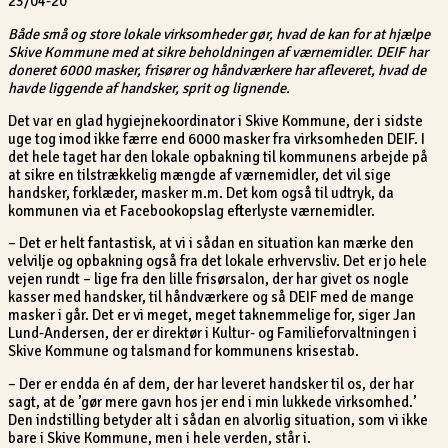
23/04-20
Både små og store lokale virksomheder gør, hvad de kan for at hjælpe
Skive Kommune med at sikre beholdningen af værnemidler. DEIF har
doneret 6000 masker, frisører og håndværkere har afleveret, hvad de
havde liggende af handsker, sprit og lignende.
Det var en glad hygiejnekoordinator i Skive Kommune, der i sidste
uge tog imod ikke færre end 6000 masker fra virksomheden DEIF. I
det hele taget har den lokale opbakning til kommunens arbejde på
at sikre en tilstrækkelig mængde af værnemidler, det vil sige
handsker, forklæder, masker m.m. Det kom også til udtryk, da
kommunen via et Facebookopslag efterlyste værnemidler.
– Det er helt fantastisk, at vi i sådan en situation kan mærke den
velvilje og opbakning også fra det lokale erhvervsliv. Det er jo hele
vejen rundt – lige fra den lille frisørsalon, der har givet os nogle
kasser med handsker, til håndværkere og så DEIF med de mange
masker i går. Det er vi meget, meget taknemmelige for, siger Jan
Lund-Andersen, der er direktør i Kultur- og Familieforvaltningen i
Skive Kommune og talsmand for kommunens krisestab.
– Der er endda én af dem, der har leveret handsker til os, der har
sagt, at de ’gør mere gavn hos jer end i min lukkede virksomhed.’
Den indstilling betyder alt i sådan en alvorlig situation, som vi ikke
bare i Skive Kommune, men i hele verden, står i.