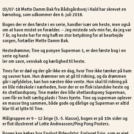
03/07-18 Mette Damm Bak fra Bådsgårdsvej i Hald har skrevet en
børnebog, som udkommer den 6. juli 2018.
Bogen der er den første i en serie, handler især om heste, men også
om at have mistet en forælder. – Jeg mistede selv min far, da jeg var
7 år, og heste har for mig haft en stor betydning for at bearbejde
sorgen, fortæller Mette Damm Bak.
Hestedrømme; Tine og ponyen Superman 1, er den første bog i en
serie og hand-
ler om savn, venskab og kærlighed til heste.
Tines far er død og der går ikke en dag, hvor Tine ikke tænker på ham
og savner ham. Hun drømmer om at gå til ridning, og da drømmen
går i opfyldelse, kan hun næsten ikke vente. Hun skal til ridning på
en lille rideskole i nærheden, hvor der er en flok islandske heste og
én shetlandspony. Tine møder den lille shetlandspony Superman,
som får en helt særlig plads i Tines hjerte. Tine og superman oplever
en masse ting sammen, både gode og dårlige og Superman er altid
klar til at lytte til Tine.
Målgruppen er 9 – 12 årige (3.-5. klasse), bogen er på 104 sider og
er flot illustreret af Lotte Andreassen/Ping Pong Posters.
Bogen kan købes hos Englyst Rideudstyr, Forlaget Evig, som er ejet