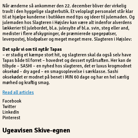
Når ænderne så ankommer den 22. december bliver der virkelig
travlt i den hyggelige slagterbutik. Et veloplagt personalet står klar
til at hjælpe kunderne i butikken med tips og ideer til julemaden. Og
julemaden hos Slagteren i Højslev kan være alt indenfor alverdens
lækkerier til julebordet, bl.a. julesylte af bl.a. svin, steg eller and,
medister i flere afskygninger, de præmierede spegepølser,
leverpostej, blodpølser og meget meget mere. Slagteren i Højslev:
Det spår vi om til nytår Tapas
– er stadig et kæmpe stort hit, og slagteren skal da også selv have
Tapas både til forret – hovedret og dessert nytårsaften. Her kan de
tilbyde – SASHI – en nyhed hos slagteren, det er luxus krogmodnet
oksekød – dry aged – en smagsoplevelse i særklasse. Sashi
oksekødet er modnet på benet i MIN 60 dage og har en hel særlig
mørhed og kraftig smag.
Read all articles
Facebook
Twitter
LinkedIn
Pinterest
Ugeavisen Skive-egnen