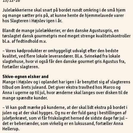
13/12-16
Julelækkerierne skal snart på bordet rundt omkring i de små hjem
og mange sætter pris på, at kunne hente de hjemmelavede varer
hos Slagteren i Højslev igen i år.
Blandt de mange julelækkerier, er den danske Agustusgris, en
tørslagtet dansk gourmetgris med meget strenge kvalitetskontroller
bl.a. af fedtindhold m.v.
– Vores kødprodukter er omhyggeligt udvalgt efter den bedste
kvalitet, ved flere lokale leverandører. Bl.a. Svinekød fra lokale
slagtehuse, hvor vi også får den danske gourmet gris Agustus fra,
fortæller slagteren.
Skive-egnen elsker and
Mange i Højslev og i oplandet har igen i år benyttet sig af slagterens
tilbud om årets juleand. Det giver ekstra travlhed hos Marco og
Anna i ugerne op til jul, hvor ænderne skal langes over disken til de
mange spændte kunder.
– Vi kan godt mærke på kunderne, at der skal lidt ekstra på bordet i
julen og at der skal hygges. Og nu er der fuld gang i bestillingen af
julefjerkræet, som vi får friskslagtet herned de sidste dage før jul –
det er beberiænder, som virkelig er en luksusand, fortæller Anna
Hellerup.