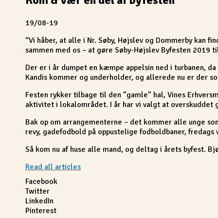
19/08-19
“Vi håber, at alle i Nr. Søby, Højslev og Dommerby kan fi
sammen med os – at gøre Søby-Højslev Byfesten 2019 til
Der er i år dumpet en kæmpe appelsin ned i turbanen, da 
Kandis kommer og underholder, og allerede nu er der solg
Festen rykker tilbage til den ”gamle” hal, Vines Erhvers
aktivitet i lokalområdet. I år har vi valgt at overskuddet
Bak op om arrangementerne – det kommer alle unge som æ
revy, gadefodbold på oppustelige fodboldbaner, fredags v
Så kom nu af huse alle mand, og deltag i årets byfest. B
Read all articles
Facebook
Twitter
LinkedIn
Pinterest