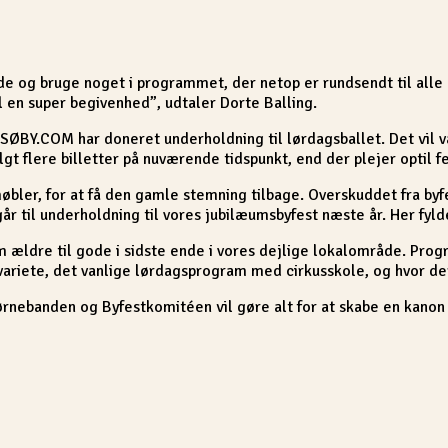
nde og bruge noget i programmet, der netop er rundsendt til alle
 en super begivenhed”, udtaler Dorte Balling.
SØBY.COM har doneret underholdning til lørdagsballet. Det vil væ
t flere billetter på nuværende tidspunkt, end der plejer optil f
møbler, for at få den gamle stemning tilbage. Overskuddet fra byf
 går til underholdning til vores jubilæumsbyfest næste år. Her fyld
ldre til gode i sidste ende i vores dejlige lokalområde. Progr
ariete, det vanlige lørdagsprogram med cirkusskole, og hvor der
jørnebanden og Byfestkomitéen vil gøre alt for at skabe en kanon