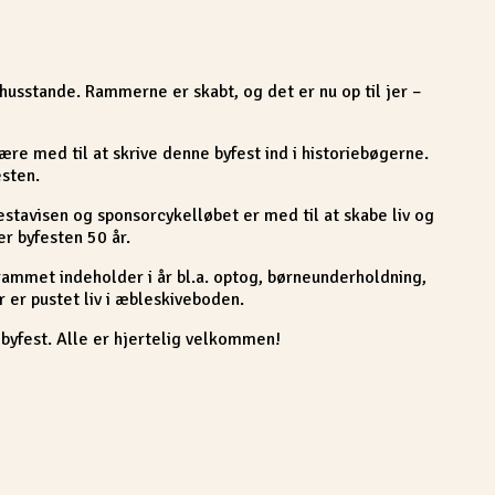
 husstande. Rammerne er skabt, og det er nu op til jer –
re med til at skrive denne byfest ind i historiebøgerne.
esten.
estavisen og sponsorcykelløbet er med til at skabe liv og
er byfesten 50 år.
ammet indeholder i år bl.a. optog, børneunderholdning,
 er pustet liv i æbleskiveboden.
 byfest. Alle er hjertelig velkommen!