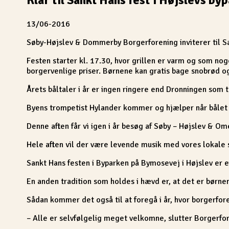
13/06-2016
Søby-Højslev & Dommerby Borgerforening inviterer til Sa
Festen starter kl. 17.30, hvor grillen er varm og som noge
borgervenlige priser. Børnene kan gratis bage snobrød og i
Årets båltaler i år er ingen ringere end Dronningen som
Byens trompetist Hylander kommer og hjælper når bålet
Denne aften får vi igen i år besøg af Søby – Højslev & O
Hele aften vil der være levende musik med vores lokale s
Sankt Hans festen i Byparken på Bymosevej i Højslev er e
En anden tradition som holdes i hævd er, at det er børne
Sådan kommer det også til at foregå i år, hvor borgerfo
– Alle er selvfølgelig meget velkomne, slutter Borgerfo