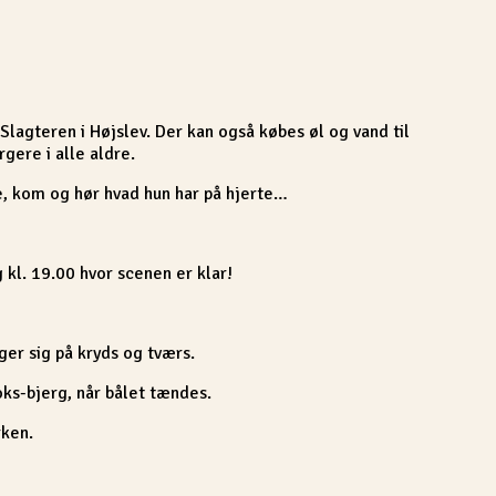
 Slagteren i Højslev. Der kan også købes øl og vand til
rgere i alle aldre.
e, kom og hør hvad hun har på hjerte…
 kl. 19.00 hvor scenen er klar!
ger sig på kryds og tværs.
oks-bjerg, når bålet tændes.
rken.