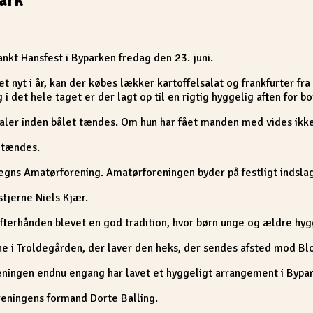
nkt Hansfest i Byparken fredag den 23. juni.
t nyt i år, kan der købes lækker kartoffelsalat og frankfurter fra
 det hele taget er der lagt op til en rigtig hyggelig aften for bo
 taler inden bålet tændes. Om hun har fået manden med vides ikk
 tændes.
megns Amatørforening. Amatørforeningen byder på festligt indslag
tjerne Niels Kjær.
fterhånden blevet en god tradition, hvor børn unge og ældre hyg
ne i Troldegården, der laver den heks, der sendes afsted mod Bl
reningen endnu engang har lavet et hyggeligt arrangement i Bypa
reningens formand Dorte Balling.