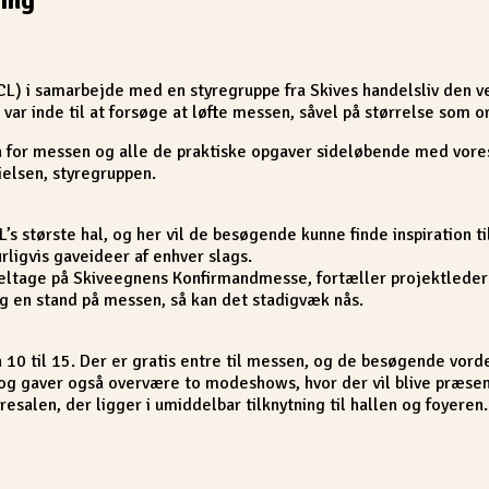
CL) i samarbejde med en styregruppe fra Skives handelsliv den v
var inde til at forsøge at løfte messen, såvel på størrelse som o
stå for messen og alle de praktiske opgaver sideløbende med vores
ielsen, styregruppen.
’s største hal, og her vil de besøgende kunne finde inspiration til 
ligvis gaveideer af enhver slags.
at deltage på Skiveegnens Konfirmandmesse, fortæller projektlede
ig en stand på messen, så kan det stadigvæk nås.
0 til 15. Der er gratis entre til messen, og de besøgende vord
 og gaver også overvære to modeshows, hvor der vil blive præsen
alen, der ligger i umiddelbar tilknytning til hallen og foyeren.