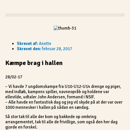
Gå
til
indholdet
Skrevet af:
Anette
Skrevet den:
februar 28, 2017
Kæmpe brag i hallen
28/02-17
– Vi havde 7 ungdomskampe fra U10-U12-U14 drenge og piger,
med indløb, kampens spiller, navneopråb og holdene var
ellevilde, udtaler John Andersen, formand i NSIF.
– Alle havde en fantastisk dag og jeg vil skyde på at der var over
1000 mennesker i hallen på sådan en søndag.
Så stor tak til alle der kom og bakkede op omkring
arrangementet, tak til alle de frivillige, som også den her dag
gjorde en forskel.