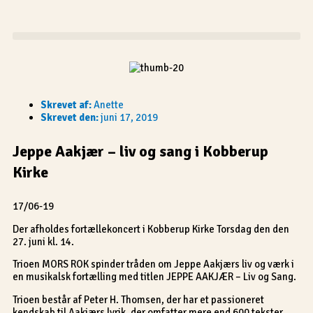
Gå
til
indholdet
Skrevet af:
Anette
Skrevet den:
juni 17, 2019
Jeppe Aakjær – liv og sang i Kobberup
Kirke
17/06-19
Der afholdes fortællekoncert i Kobberup Kirke Torsdag den den
27. juni kl. 14.
Trioen MORS ROK spinder tråden om Jeppe Aakjærs liv og værk i
en musikalsk fortælling med titlen JEPPE AAKJÆR – Liv og Sang.
Trioen består af Peter H. Thomsen, der har et passioneret
kendskab til Aakjærs lyrik, der omfatter mere end 600 tekster.