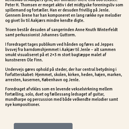
Peter H. Thomsen er meget aktiv i det midtjyske foreningsliv som
spillemand og fortæller. Han er desuden frivillig på Jenle.
Gennem årene har han komponeret en lang række nye melodier
og givet liv til Aakjærs mindre kendte digte.
Trioen består desuden af sangerinden Anne Knuth Winterfeldt
samt perkussionist Johannes Guttorm.
I foredraget tages publikum ved hånden og føres ad Jeppes
livsvej fra barndomshjemmet i Aakjær til Jenle – alt sammen
smukt visualiseret på et 2×3 m stort bagtæppe malet af
kunstneren Ole Finn.
Undervejs gøres ophold på steder, der har central betydning i
forfatterskabet: Hjemmet, skolen, kirken, heden, højen, marken,
arresten, kasernen, København og Jenle.
Foredraget afvikles som en levende vekselvirkning mellem
fortælling, solo, duet og fællessang ledsaget af guitar,
mundharpe og percussion med både velkendte melodier samt
nye kompositioner.