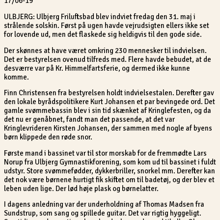
17/06-19
ULBJERG: Ulbjerg Friluftsbad blev indviet fredag den 31. maj i
strålende solskin. Først på ugen havde vejrudsigten ellers ikke set
for lovende ud, men det flaskede sig heldigvis til den gode side.
Der skønnes at have været omkring 230 mennesker til indvielsen.
Det er bestyrelsen ovenud tilfreds med. Flere havde bebudet, at de
desværre var på Kr. Himmelfartsferie, og dermed ikke kunne
komme.
Finn Christensen fra bestyrelsen holdt indvielsestalen. Derefter gav
den lokale byrådspolitikere Kurt Johansen et par bevingede ord. Det
gamle svømmebassin blev i sin tid skænket af Kringlefesten, og da
det nu er genåbnet, fandt man det passende, at det var
Kringlevrideren Kirsten Johansen, der sammen med nogle af byens
børn klippede den røde snor.
Første mand i bassinet var til stor morskab for de fremmødte Lars
Norup fra Ulbjerg Gymnastikforening, som kom ud til bassinet i fuldt
udstyr. Store svømmefødder, dykkerbriller, snorkel mm. Derefter kan
det nok være børnene hurtigt fik skiftet om til badetøj, og der blev et
leben uden lige. Der lød høje plask og børnelatter.
I dagens anledning var der underholdning af Thomas Madsen fra
Sundstrup, som sang og spillede guitar. Det var rigtig hyggeligt.