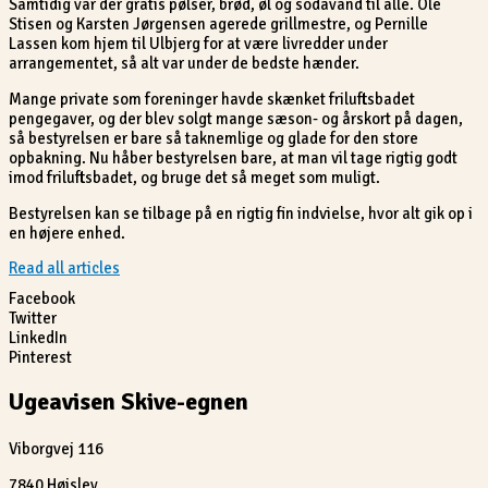
Samtidig var der gratis pølser, brød, øl og sodavand til alle. Ole
Stisen og Karsten Jørgensen agerede grillmestre, og Pernille
Lassen kom hjem til Ulbjerg for at være livredder under
arrangementet, så alt var under de bedste hænder.
Mange private som foreninger havde skænket friluftsbadet
pengegaver, og der blev solgt mange sæson- og årskort på dagen,
så bestyrelsen er bare så taknemlige og glade for den store
opbakning. Nu håber bestyrelsen bare, at man vil tage rigtig godt
imod friluftsbadet, og bruge det så meget som muligt.
Bestyrelsen kan se tilbage på en rigtig fin indvielse, hvor alt gik op i
en højere enhed.
Read all articles
Facebook
Twitter
LinkedIn
Pinterest
Ugeavisen Skive-egnen
Viborgvej 116
7840 Højslev