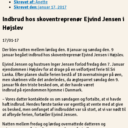
Skrevet af:
Anette
Skrevet den:
januar 17, 2017
Indbrud hos skoventreprenør Ejvind Jensen i
Højslev
17/01-17
Der blev natten mellem lørdag den. 8 januar og søndag den. 9
januar begået indbrud hos skoventreprenør Ejvind Jensen i Højslev.
Ejvind Jensen og hustruen Inger Jensen forlod fredag den 7. Januar
ejendommen i Højslev for at drage på en velfortjent ferie til Sri
Lanka. Efter planen skulle ferien bestå af 18 overnatninger på øen,
men skæbnen ville det anderledes, da ægteparret søndag den 9.
januar fik den triste besked om, at der havde været
indbrud på ejendommen hjemme i Danmark.
– Vores datter kontaktede os om søndagen og fortalte, at vi havde
haft indbrud. Hendes første tanke var egentlig at vente med at give
os besked, men omfanget af indbruddet var så stort, at vi var nødt til
at afbryde ferien, fortæller Ejvind Jensen.
Natten mellem fredag og lørdag overnattede datteren og