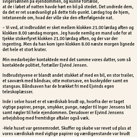
svigersønnen på ejendommen, og kunne fortælle,
at de i løbet af natten havde hørt en bil på stedet. Det undrede dem,
da det er ret usædvanligt på dette tids-punkt. Lørdag tog de hjem,
intetanende om, hvad der ville ske den efterfølgende nat.
– Vi ved, at indbruddet er sket mellem klokken 21.00 lørdag aften og
klokken 8.00 søndag morgen. Jeg havde nemlig en mand ude for at
tjekke stokerfyret klokken 21.00 lørdag aften, og der var der
ingenting. Men da han kom igen klokken 8.00 næste morgen lignede
det hele et stort krater.
Min medarbejder kontaktede med det samme vores datter, som så
kontaktede politiet, fortæller Ejvind Jensen.
Indbrudstyvene er blandt andet stukket af med en bil, en stor trailer,
et savværk med båndsav, otte motorsave, en buskrydder samt en
stangsav. Båndsaven har de brækket fri med Ejvinds egen
teleskoplæsser.
Inde i selve huset er et værdiskab brudt op, hvorfra der er taget
vigtige papirer, penge, smykker, punge, nøgler til Inger Jensens bil
samt nøgler til hele ejendommen. Derudover er Ejvind Jensens
arbejdsbog med fremtidige aftaler også væk.
-Hele huset var gennemrodet. Skuffer og skabe var revet ud plus at
vores værdiskab med vigtige papirer og værdigenstande var brudt