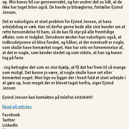
op. Min kones bil var gennemrodet, og her undrer det os lidt, at de
ikke har taget bilen også. De havde jo bilnøglerne, fortæller Ejvind
Jensen.
Det er naturligvis et stort problem for Ejvind Jensen, at hans
arbejdsbog er væk. Han vil derfor gerne bede alle sine kunder om at
rette henvendelse til ham, så de kan få styr på alle fremtidige
aftaler, som er indgået. Derudover ønsker han naturligvis også, at
indbrudstyvene vil blive fundet, og håber, at der eventuelt er nogle,
som skulle have bemærket noget. Han har selv en fornemmelse af,
at det er nogle, som kender stedet og som vidste, at han og konen
tog på ferie.
-Jeg betragter det som en stor hjælp, at få det her frem til så mange
som muligt. Det kunne jo være, at nogle skulle have set eller
bemærket noget. Men lige nu ligger der i hvert fald et stort arbejde i
at gøre op, hvor meget der er blevet taget herfra, siger Ejvind
Jensen
Ejvind Jensen kan kontaktes på telefon 40104697
Read all articles
Facebook
Twitter
LinkedIn