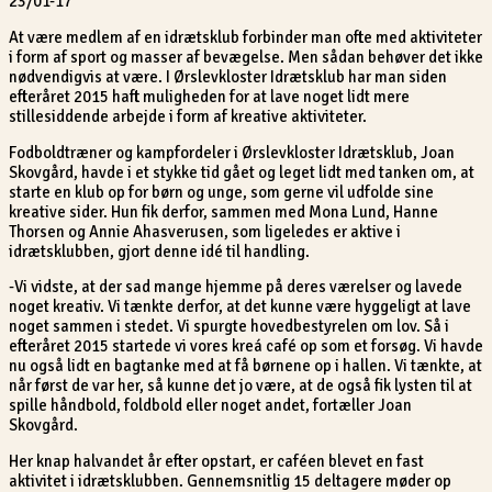
23/01-17
At være medlem af en idrætsklub forbinder man ofte med aktiviteter
i form af sport og masser af bevægelse. Men sådan behøver det ikke
nødvendigvis at være. I Ørslevkloster Idrætsklub har man siden
efteråret 2015 haft muligheden for at lave noget lidt mere
stillesiddende arbejde i form af kreative aktiviteter.
Fodboldtræner og kampfordeler i Ørslevkloster Idrætsklub, Joan
Skovgård, havde i et stykke tid gået og leget lidt med tanken om, at
starte en klub op for børn og unge, som gerne vil udfolde sine
kreative sider. Hun fik derfor, sammen med Mona Lund, Hanne
Thorsen og Annie Ahasverusen, som ligeledes er aktive i
idrætsklubben, gjort denne idé til handling.
-Vi vidste, at der sad mange hjemme på deres værelser og lavede
noget kreativ. Vi tænkte derfor, at det kunne være hyggeligt at lave
noget sammen i stedet. Vi spurgte hovedbestyrelen om lov. Så i
efteråret 2015 startede vi vores kreá café op som et forsøg. Vi havde
nu også lidt en bagtanke med at få børnene op i hallen. Vi tænkte, at
når først de var her, så kunne det jo være, at de også fik lysten til at
spille håndbold, foldbold eller noget andet, fortæller Joan
Skovgård.
Her knap halvandet år efter opstart, er caféen blevet en fast
aktivitet i idrætsklubben. Gennemsnitlig 15 deltagere møder op