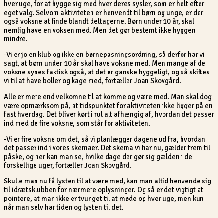
hver uge, for at hygge sig med hver deres sysler, som er helt efter
eget valg. Selvom aktiviteten er henvendt til børn og unge, er der
også voksne at finde blandt deltagerne. Børn under 10 år, skal
nemlig have en voksen med. Men det gør bestemt ikke hyggen
mindre.
-Vi er jo en klub og ikke en børnepasningsordning, så derfor har vi
sagt, at børn under 10 år skal have voksne med. Men mange af de
voksne synes faktisk også, at det er ganske hyggeligt, og så skiftes
vi til at have boller og kage med, fortæller Joan Skovgård.
Alle er mere end velkomne til at komme og være med. Man skal dog
være opmærksom på, at tidspunktet for aktiviteten ikke ligger på en
fast hverdag. Det bliver kørt i rul alt afhængig af, hvordan det passer
ind med de fire voksne, som står for aktiviteten.
-Vi er fire voksne om det, så vi planlægger dagene ud fra, hvordan
det passer ind i vores skemaer. Det skema vi har nu, gælder frem til
påske, og her kan man se, hvilke dage der gør sig gælden i de
forskellige uger, fortæller Joan Skovgård.
Skulle man nu få lysten til at være med, kan man altid henvende sig
til idrætsklubben for nærmere oplysninger. Og så er det vigtigt at
pointere, at man ikke er tvunget til at møde op hver uge, men kun
når man selv har tiden og lysten til det.