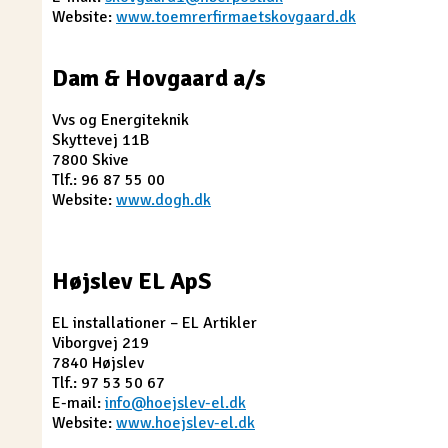
Website:
www.toemrerfirmaetskovgaard.dk
Dam & Hovgaard a/s
Vvs og Energiteknik
Skyttevej 11B
7800 Skive
Tlf.: 96 87 55 00
Website:
www.dogh.dk
Højslev EL ApS
EL installationer – EL Artikler
Viborgvej 219
7840 Højslev
Tlf.: 97 53 50 67
E-mail:
info@hoejslev-el.dk
Website:
www.hoejslev-el.dk