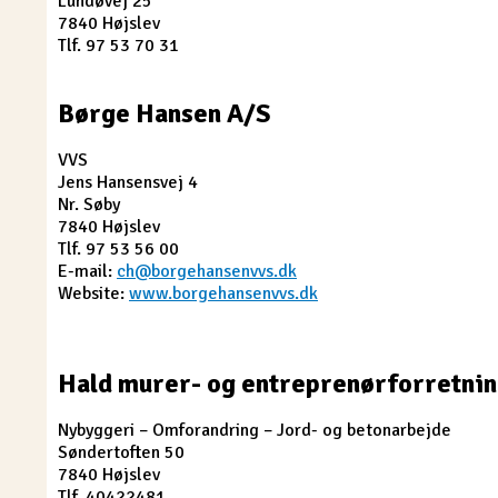
Lundøvej 25
7840 Højslev
Tlf. 97 53 70 31
Børge Hansen A/S
VVS
Jens Hansensvej 4
Nr. Søby
7840 Højslev
Tlf. 97 53 56 00
E-mail:
ch@borgehansenvvs.dk
Website:
www.borgehansenvvs.dk
Hald murer- og entreprenørforretni
Nybyggeri – Omforandring – Jord- og betonarbejde
Søndertoften 50
7840 Højslev
Tlf. 40422481