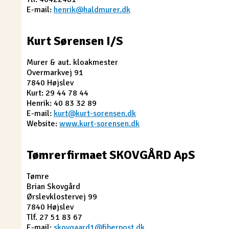
E-mail:
henrik@haldmurer.dk
Kurt Sørensen I/S
Murer & aut. kloakmester
Overmarkvej 91
7840 Højslev
Kurt: 29 44 78 44
Henrik: 40 83 32 89
E-mail:
kurt@kurt-sorensen.dk
Website:
www.kurt-sorensen.dk
Tømrerfirmaet SKOVGÅRD ApS
Tømre
Brian Skovgård
Ørslevklostervej 99
7840 Højslev
Tlf. 27 51 83 67
E-mail:
skovgaard1@fiberpost.dk