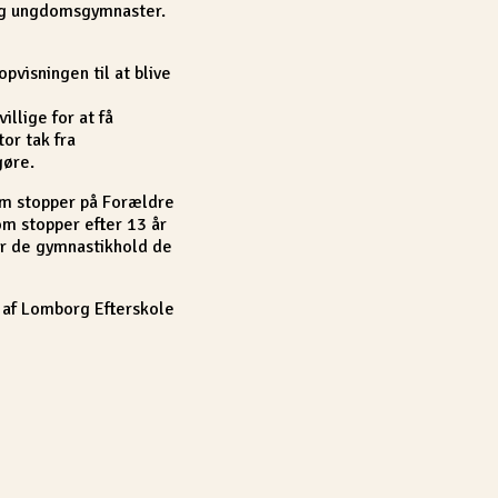
- og ungdomsgymnaster.
opvisningen til at blive
illige for at få
tor tak fra
gøre.
som stopper på Forældre
om stopper efter 13 år
or de gymnastikhold de
g af Lomborg Efterskole