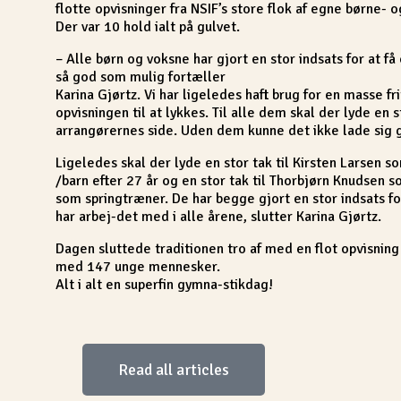
flotte opvisninger fra NSIF’s store flok af egne børne
Der var 10 hold ialt på gulvet.
– Alle børn og voksne har gjort en stor indsats for at få 
så god som mulig fortæller
Karina Gjørtz. Vi har ligeledes haft brug for en masse friv
opvisningen til at lykkes. Til alle dem skal der lyde en s
arrangørernes side. Uden dem kunne det ikke lade sig 
Ligeledes skal der lyde en stor tak til Kirsten Larsen 
/barn efter 27 år og en stor tak til Thorbjørn Knudsen s
som springtræner. De har begge gjort en stor indsats f
har arbej-det med i alle årene, slutter Karina Gjørtz.
Dagen sluttede traditionen tro af med en flot opvisnin
med 147 unge mennesker.
Alt i alt en superfin gymna-stikdag!
Read all articles