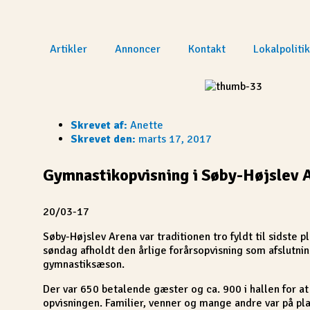
Gå
til
indholdet
Artikler
Annoncer
Kontakt
Lokalpolitik
Skrevet af:
Anette
Skrevet den:
marts 17, 2017
Gymnastikopvisning i Søby-Højslev 
20/03-17
Søby-Højslev Arena var traditionen tro fyldt til sidste pl
søndag afholdt den årlige forårsopvisning som afslutni
gymnastiksæson.
Der var 650 betalende gæster og ca. 900 i hallen for at
opvisningen. Familier, venner og mange andre var på pla