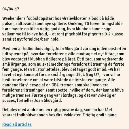
04/04-17
Weekendens fodboldopstart hos Ørslevkloster IF bød på både
pølser, saftevand samt nye spillere. Omkring 70 forventningsfulde
børn mødte op til en rigtig god dag, hvor klubben kunne sige
velkomme til to nye hold, – et rent pigehold for piger fra 0-2 klasse
samt et nyt forældre/barn hold.
Medlem af fodboldudvalget, Joan Skovgård var dog inden opstarten
lidt spændt på, hvordan forældrene ville modtage et nyt tiltag, som
blev vedtaget i klubben tidligere på året. Et tiltag, som vedrører de
små årgange, som nu skal medbringe forældre til træning de første
fem gange. Men til stor lettelse, blev det taget godt imod. -Vi har
lavet et nyt koncept for de små årgange U5, U6 og U7, hvor vi har
bedt forældrene om at være tilstede de første fem gange. Alle
gangene får vi besøg af en DBU træner, som skal involvere
forældrene i træningen samt spotte, hvilke af dem, der kunne blive
mulige trænere.Første gang var i lørdags, og det var virkelig en
succes, fortæller Joan Skovgård.
Det blev med andre ord en rigtig positiv dag, som nu har fået
sparket fodboldsæsonen hos Ørslevkloster IF rigtig godt i gang.
Read all articles