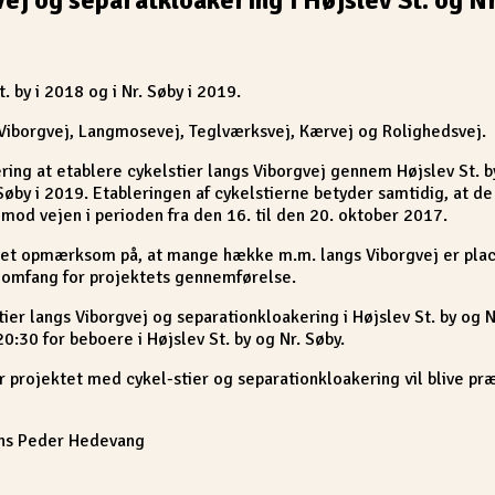
 by i 2018 og i Nr. Søby i 2019.
Viborgvej, Langmosevej, Teglværksvej, Kærvej og Rolighedsvej.
ng at etablere cykelstier langs Viborgvej gennem Højslev St. b
r. Søby i 2019. Etableringen af cykelstierne betyder samtidig, at
mod vejen i perioden fra den 16. til den 20. oktober 2017.
t opmærksom på, at mange hække m.m. langs Viborgvej er placere
t omfang for projektets gennemførelse.
ier langs Viborgvej og separationkloakering i Højslev St. by og 
:30 for beboere i Højslev St. by og Nr. Søby.
projektet med cykel-stier og separationkloakering vil blive pr
Jens Peder Hedevang