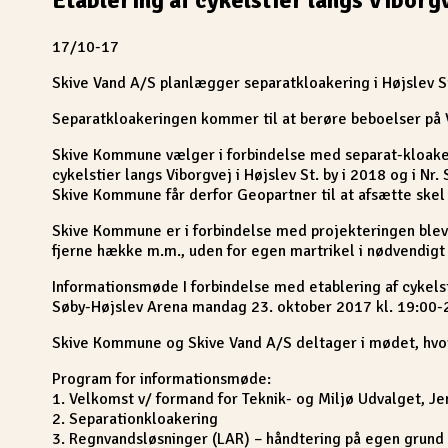
17/10-17
Skive Vand A/S planlægger separatkloakering i Højslev St.
Separatkloakeringen kommer til at berøre beboelser på 
Skive Kommune vælger i forbindelse med separat-kloakeri
cykelstier langs Viborgvej i Højslev St. by i 2018 og i N
Skive Kommune får derfor Geopartner til at afsætte skel 
Skive Kommune er i forbindelse med projekteringen bleve
fjerne hække m.m., uden for egen martrikel i nødvendig
Informationsmøde I forbindelse med etablering af cykelst
Søby-Højslev Arena mandag 23. oktober 2017 kl. 19:00-20
Skive Kommune og Skive Vand A/S deltager i mødet, hvor 
Program for informationsmøde:
1. Velkomst v/ formand for Teknik- og Miljø Udvalget, 
2. Separationkloakering
3. Regnvandsløsninger (LAR) – håndtering på egen grund