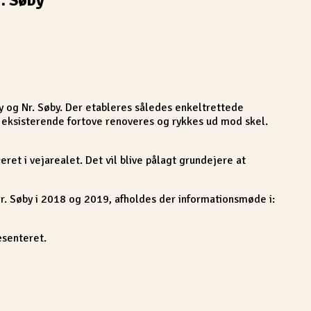
y og Nr. Søby. Der etableres således enkeltrettede
 de eksisterende fortove renoveres og rykkes ud mod skel.
t i vejarealet. Det vil blive pålagt grundejere at
Nr. Søby i 2018 og 2019, afholdes der informationsmøde i:
æsenteret.