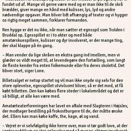
fundet ud af. Mange vil gerne være med og er man ikke til de skrå
brædder, giver mange en hånd med kulisser, lys, lyd og andre
nødvendige opgaver. Man bliver lidt afhængig af teater og vi hygger
os rigtig meget sammen, forklarer formanden.
Ren hygge er det nu ikke, når man sætter et egnsspil som Trolden i
Bruddal op. Egnsspillet er i to akter og med både
amatørskuespillere, kulisser og dyr involveret, er der mange ting,
der skal klappe på én gang.
– Man vender da lige skråen en ekstra gang ind imellem, men vi
glæder os vildt meget til, at levendegøre den fortælling, som langt
de fleste kender fra enten folkemunde eller fra deres skoletid. Det
bliver stort, siger Lone.
Billetsalget er netop startet og vil man ikke snyde sig selv for den
store oplevelse, egnsspillet utvivlsomt bliver, så er det med, at få
købt billetten. Den kan købes flere steder i lokalområdet og det er
så billigt, at alle kan være med.
Amatørteaterforeningen har lavet en aftale med Slagteren i Højslev,
der modtager bestilling på frokostburgere til de, der måtte ønske
det. Ellers kan man købe kaffe, the, kage, øl og vand.
– Vejret er vi selvfølgelig ikke herre over, man vi tør godt love, at der