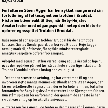
02/05-2016
Forfatteren Steen Agger har henrykket mange med sin
fortolkning af folkesagnet om trolden i Bruddal.
Historien bliver vakt til live, når Søby-Højslev
Amatørteater med udgangspunkt i netop den historie
opfører egnsspillet Trolden i Bruddal.
Kulisserne til egnsspillet Trolden i Bruddal får de helt rigtige
kulisser. Gustav Søndergaard, der bor ved Bruddal Høje lægger
nemlig mark til, når heste, får og ikke mindst teaterglade
amatørskuespillere opfører folkesagnet.
Arbejdet med egnsspillet har været i gang et lille års tid og lige nu
øves der replikker på livet løs, så det hele sidder lige i skabet, når
Trolden i Bruddal opføres lørdag den 21. august.
– Det er den største opsætning, jeg har været med til og den
involverer rigtig mange mennesker. Blandt andre Steen Agger, der
får en fortællerrolle i egnsspillet, der er for hele familien, fortæller
formanden for Søby-Højslev Amatørteater Lone Kjærsgaard Olesen.
Hun står i spidsen for en forening, der gennem de seneste år har
skruet væsentlig op for aktivitetsniveauet.
– Interessen for skuespil og teater er der messer af på egnen, har vi