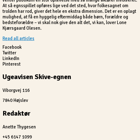
venter publikum en stor oplevelse med så mange aktører involveret.
At så egnsspillet opføres lige ved det sted, hvor folkesagnet om
trolden har rod, giver det hele en ekstra dimension. Det er en oplagt
mulighed, at få en hyggelig eftermiddag både børn, forældre og
bedsteforældre – vi skal nok give den alt det, vi kan, lover Lone
Kjærsgaard Olesen.
Read all articles
Facebook
Twitter
LinkedIn
Pinterest
Ugeavisen Skive-egnen
Viborgvej 116
7840 Højslev
Redaktør
Anette Thygesen
+45 6147 1099