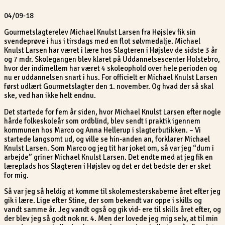
04/09-18
Gourmetslagterelev Michael Knulst Larsen fra Højslev fik sin
svendeprøve i hus i tirsdags med en flot sølvmedalje. Michael
Knulst Larsen har været i lære hos Slagteren i Højslev de sidste 3 år
og 7 mdr. Skolegangen blev klaret på Uddannelsescenter Holstebro,
hvor der indimellem har været 4 skoleophold over hele perioden og
nu er uddannelsen snart i hus. For officielt er Michael Knulst Larsen
først udlært Gourmetslagter den 1. november. Og hvad der så skal
ske, ved han ikke helt endnu.
Det startede for fem år siden, hvor Michael Knulst Larsen efter nogle
hårde folkeskoleår som ordblind, blev sendt i praktik igennem
kommunen hos Marco og Anna Hellerup i slagterbutikken. – Vi
startede langsomt ud, og ville se hin-anden an, forklarer Michael
Knulst Larsen. Som Marco og jeg tit har joket om, så var jeg “dum i
arbejde” griner Michael Knulst Larsen. Det endte med at jeg fik en
læreplads hos Slagteren i Højslev og det er det bedste der er sket
for mig.
Så var jeg så heldig at komme til skolemesterskaberne året efter jeg
gik i lære. Lige efter Stine, der som bekendt var oppe i skills og
vandt samme år. Jeg vandt også og gik vid- ere til skills året efter, og
der blev jeg så godt nok nr. 4. Men der lovede jeg mig selv, at til min