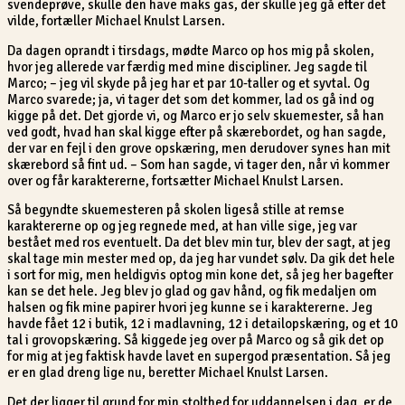
svendeprøve, skulle den have maks gas, der skulle jeg gå efter det
vilde, fortæller Michael Knulst Larsen.
Da dagen oprandt i tirsdags, mødte Marco op hos mig på skolen,
hvor jeg allerede var færdig med mine discipliner. Jeg sagde til
Marco; – jeg vil skyde på jeg har et par 10-taller og et syvtal. Og
Marco svarede; ja, vi tager det som det kommer, lad os gå ind og
kigge på det. Det gjorde vi, og Marco er jo selv skuemester, så han
ved godt, hvad han skal kigge efter på skærebordet, og han sagde,
der var en fejl i den grove opskæring, men derudover synes han mit
skærebord så fint ud. – Som han sagde, vi tager den, når vi kommer
over og får karaktererne, fortsætter Michael Knulst Larsen.
Så begyndte skuemesteren på skolen ligeså stille at remse
karaktererne op og jeg regnede med, at han ville sige, jeg var
bestået med ros eventuelt. Da det blev min tur, blev der sagt, at jeg
skal tage min mester med op, da jeg har vundet sølv. Da gik det hele
i sort for mig, men heldigvis optog min kone det, så jeg her bagefter
kan se det hele. Jeg blev jo glad og gav hånd, og fik medaljen om
halsen og fik mine papirer hvori jeg kunne se i karaktererne. Jeg
havde fået 12 i butik, 12 i madlavning, 12 i detailopskæring, og et 10
tal i grovopskæring. Så kiggede jeg over på Marco og så gik det op
for mig at jeg faktisk havde lavet en supergod præsentation. Så jeg
er en glad dreng lige nu, beretter Michael Knulst Larsen.
Det der ligger til grund for min stolthed for uddannelsen i dag, er de