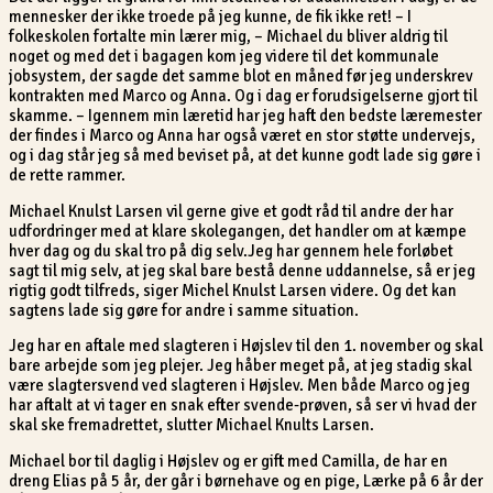
mennesker der ikke troede på jeg kunne, de fik ikke ret! – I
folkeskolen fortalte min lærer mig, – Michael du bliver aldrig til
noget og med det i bagagen kom jeg videre til det kommunale
jobsystem, der sagde det samme blot en måned før jeg underskrev
kontrakten med Marco og Anna. Og i dag er forudsigelserne gjort til
skamme. – Igennem min læretid har jeg haft den bedste læremester
der findes i Marco og Anna har også været en stor støtte undervejs,
og i dag står jeg så med beviset på, at det kunne godt lade sig gøre i
de rette rammer.
Michael Knulst Larsen vil gerne give et godt råd til andre der har
udfordringer med at klare skolegangen, det handler om at kæmpe
hver dag og du skal tro på dig selv.Jeg har gennem hele forløbet
sagt til mig selv, at jeg skal bare bestå denne uddannelse, så er jeg
rigtig godt tilfreds, siger Michel Knulst Larsen videre. Og det kan
sagtens lade sig gøre for andre i samme situation.
Jeg har en aftale med slagteren i Højslev til den 1. november og skal
bare arbejde som jeg plejer. Jeg håber meget på, at jeg stadig skal
være slagtersvend ved slagteren i Højslev. Men både Marco og jeg
har aftalt at vi tager en snak efter svende-prøven, så ser vi hvad der
skal ske fremadrettet, slutter Michael Knults Larsen.
Michael bor til daglig i Højslev og er gift med Camilla, de har en
dreng Elias på 5 år, der går i børnehave og en pige, Lærke på 6 år der