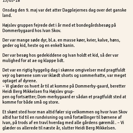
15/05-18
Onsdag den 9. maj var det atter Dagplejernes dag over det ganske
land.
Højslev gruppen fejrede det i år med et bondegårdsbesøg på
Dommerbygaard hos Ivan Skov.
Der var mange søde dyr, bl.a. en masse køer, kvier, kalve, høns,
geder og kid, heste og en enkelt kanin.
Der var besøg hos gedekiddene og Ivan holdt et kid, så der var
mulighed for at ae og klappe lidt.
Det var en rigtig hyggelig dag i skønne omgivelser med pragtfuldt
vejr og børnene som var iklædt shorts og sommerhatte, var meget
optaget af dyrene.
– Vi glæder os hvert år til at komme på Dommerby-gaard, beretter
Heidi Berg Mikkelsen fra Højslev grup-
pen og fortsætter; Dom-merbygaard er sådan et pragtfuldt sted at
komme for både små og store.
Et skønt sted hvor man altid føler sig velkommen og hvor Ivan Skov
altid har tid til en rundvisning og små fortællinger til børnene af
Ivan, på trods af en travl hverdag med alle gårdens gøremål . – Vi
glæder os allerede til næste år, slutter Heidi Berg Mikkelsen.