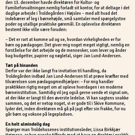
den 13. december havde direktøren for Kultur- og
Familieforvaltningen nemlig forladt sit kontor, for at deltage i det
daglige arbejde i Troldegården i Højslev – med alt hvad det
indebærer af leg i børnehøjde, små samtaler med spørgelystne
poder og utallige praktiske gøremål. En oplevelse direktøren
bestemt ikke ville være foruden:
– Det er rart at komme ud og se, hvordan virkeligheden er for
børn og pædagoger. Det giver mig noget meget vigtigt, nemlig en
forståelse for det arbejde og de mennesker, som lever og ånder
bag budgetter, papirer og nøgletal, siger Jan Lund-Andersen.
Tæt på hinanden
Derfor var der ikke langt fra invitation til handling, da
Troldegården indbød Jan Lund-Andersen til at prøve kræfter med
tilværelsen som pædagogmedhjælper: – For mig handler
praktikken rigtig meget om at opleve hverdagen i en moderne
børneinstitution. Samtidig vil jeg også gerne sende et signal om,
at der ikke er langt til den øverste ledelse. Vi kan sagtens snakke
sammen, og det er netop noget, vi er gode til i Skive Kommune,
lyder det, inden direktøren må gå på jagt efter sin frakke, for nu
går børn og voksne på legepladsen.
En helt almindelig dag
Spørger man Troldehusenes institutionsleder, Lissa Birkkjær
Højmose, er hun ganske tilfreds med at have en direktør i praktik.