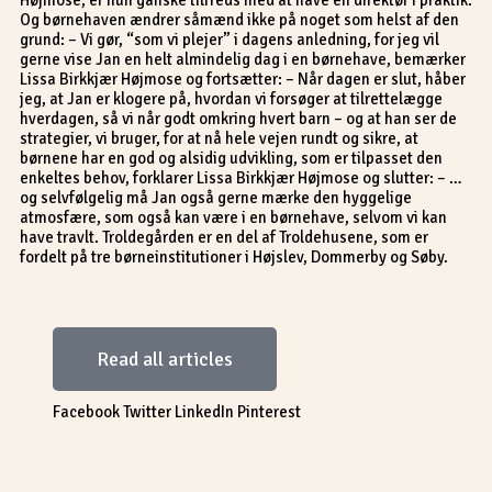
Og børnehaven ændrer såmænd ikke på noget som helst af den
grund: – Vi gør, “som vi plejer” i dagens anledning, for jeg vil
gerne vise Jan en helt almindelig dag i en børnehave, bemærker
Lissa Birkkjær Højmose og fortsætter: – Når dagen er slut, håber
jeg, at Jan er klogere på, hvordan vi forsøger at tilrettelægge
hverdagen, så vi når godt omkring hvert barn – og at han ser de
strategier, vi bruger, for at nå hele vejen rundt og sikre, at
børnene har en god og alsidig udvikling, som er tilpasset den
enkeltes behov, forklarer Lissa Birkkjær Højmose og slutter: – …
og selvfølgelig må Jan også gerne mærke den hyggelige
atmosfære, som også kan være i en børnehave, selvom vi kan
have travlt. Troldegården er en del af Troldehusene, som er
fordelt på tre børneinstitutioner i Højslev, Dommerby og Søby.
Read all articles
Facebook
Twitter
LinkedIn
Pinterest