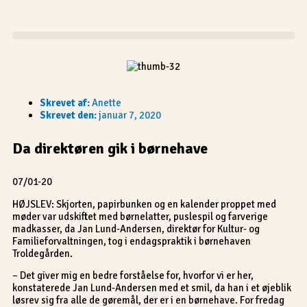
Gå
til
indholdet
Skrevet af:
Anette
Skrevet den:
januar 7, 2020
Da direktøren gik i børnehave
07/01-20
HØJSLEV: Skjorten, papirbunken og en kalender proppet med
møder var udskiftet med børnelatter, puslespil og farverige
madkasser, da Jan Lund-Andersen, direktør for Kultur- og
Familieforvaltningen, tog i endagspraktik i børnehaven
Troldegården.
– Det giver mig en bedre forståelse for, hvorfor vi er her,
konstaterede Jan Lund-Andersen med et smil, da han i et øjeblik
løsrev sig fra alle de gøremål, der er i en børnehave. For fredag