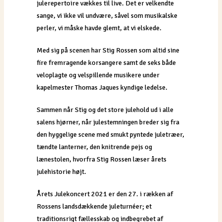
julerepertoire vækkes til live. Det er velkendte
sange, vi ikke vil undvære, såvel som musikalske
perler, vi måske havde glemt, at vi elskede.
Med sig på scenen har Stig Rossen som altid sine
fire fremragende korsangere samt de seks både
veloplagte og velspillende musikere under
kapelmester Thomas Jaques kyndige ledelse.
Sammen når Stig og det store julehold ud i alle
salens hjørner, når julestemningen breder sig fra
den hyggelige scene med smukt pyntede juletræer,
tændte lanterner, den knitrende pejs og
lænestolen, hvorfra Stig Rossen læser årets
julehistorie højt.
Årets Julekoncert 2021 er den 27. i rækken af
Rossens landsdækkende juleturnéer; et
traditionsrigt fællesskab og indbegrebet af