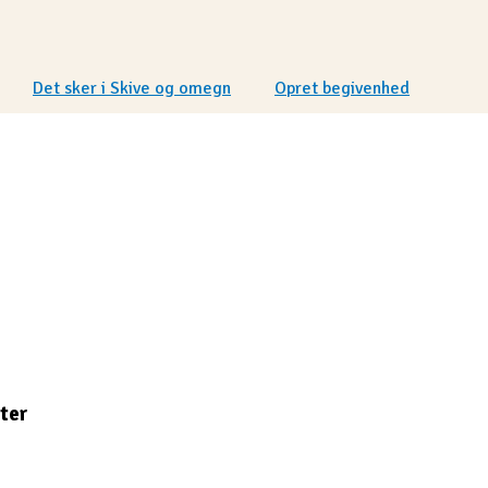
Det sker i Skive og omegn
Opret begivenhed
ter