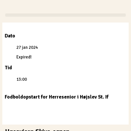
Gå
til
indholdet
Dato
27 jan 2024
Expired!
Tid
13:00
Fodboldopstart for Herresenior i Højslev St. If