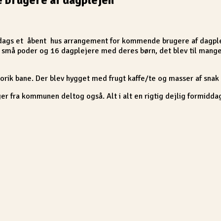
edags et åbent hus arrangement for kommende brugere af dagple
må poder og 16 dagplejere med deres børn, det blev til mange, o
orik bane. Der blev hygget med frugt kaffe/te og masser af snak 
ra kommunen deltog også. Alt i alt en rigtig dejlig formiddag o