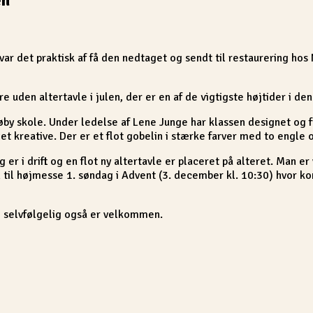
ar det praktisk af få den nedtaget og sendt til restaurering hos
e uden altertavle i julen, der er en af de vigtigste højtider i den
Søby skole. Under ledelse af Lene Junge har klassen designet og fr
 kreative. Der er et flot gobelin i stærke farver med to engle og
 er i drift og en flot ny altertavle er placeret på alteret. Man
n til højmesse 1. søndag i Advent (3. december kl. 10:30) hvor 
e selvfølgelig også er velkommen.